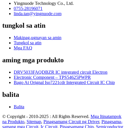
Yingnuode Technology Co., Ltd.
0755-28196071
linda.tan@yingnuode.com
tungkol sa atin
Makipag-ugnayan sa amin
Tungkol sa atin
Mga FAQ
aming mga produkto
DRV5033FAQDBZR IC integrated circuit Electron
Electronic Component – ​​TPS54625PWPR
Bago At Orignal Iso7221cdr Intergrated Circuit IC Chip
balita
Balita
© Copyright - 2010-2025 : All Rights Reserved.
Mga Itinatampok
na Produkto
,
Sitemap
,
Pinagsamang Circuit ng Driver
,
Pinagsama-
samang mga Circuit
,
Ic Circuit
,
Pinagsamang Chip
,
Semiconductor