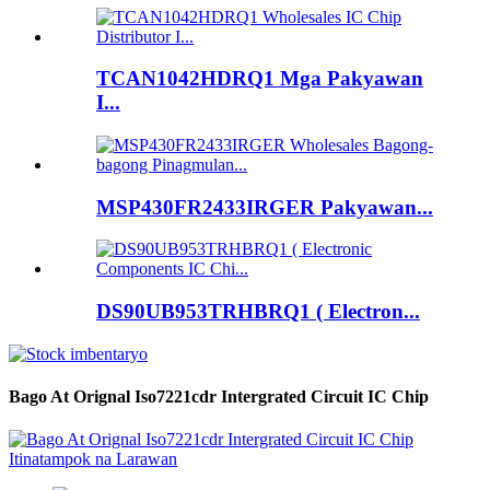
TCAN1042HDRQ1 Mga Pakyawan
I...
MSP430FR2433IRGER Pakyawan...
DS90UB953TRHBRQ1 ( Electron...
Bago At Orignal Iso7221cdr Intergrated Circuit IC Chip