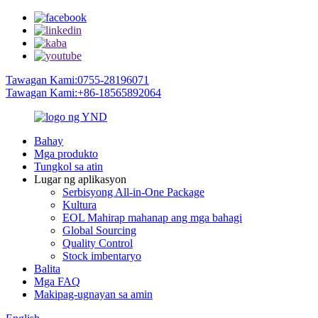
Tawagan Kami:0755-28196071
Tawagan Kami:+86-18565892064
Bahay
Mga produkto
Tungkol sa atin
Lugar ng aplikasyon
Serbisyong All-in-One Package
Kultura
EOL Mahirap mahanap ang mga bahagi
Global Sourcing
Quality Control
Stock imbentaryo
Balita
Mga FAQ
Makipag-ugnayan sa amin