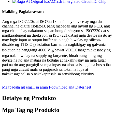
Maikling Paglalarawan:
Ang mga ISO7220x at ISO7221x na family device ay mga dual-
channel na digital isolator.Upang mapadali ang layout ng PCB, ang
mga channel ay nakatuon sa parehong direksyon sa ISO7220x at sa
magkasalungat na direksyon sa ISO7221x.Ang mga device na ito ay
may logic input at output buffer na pinaghihiwalay ng silicon-
dioxide ng TI (SiO
) isolation barrier, na nagbibigay ng galvanic
2
isolation na hanggang 4000 V
bawat VDE.Ginagamit kasabay ng
PK
mga nakahiwalay na supply ng kuryente, hinaharangan ng mga
device na ito ang mataas na boltahe at nakahiwalay na mga lugar,
pati na rin ang pagpigil sa mga ingay na alon sa isang data bus o iba
pang mga circuit mula sa pagpasok sa lokal na lupa at
nakakasagabal sa o nakakapinsala sa sensitibong circuitry.
Magpadala ng email sa amin
I-download ang Datesheet
Detalye ng Produkto
Mga Tag ng Produkto