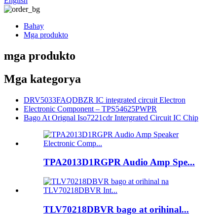
English
Bahay
Mga produkto
mga produkto
Mga kategorya
DRV5033FAQDBZR IC integrated circuit Electron
Electronic Component – ​​TPS54625PWPR
Bago At Orignal Iso7221cdr Intergrated Circuit IC Chip
TPA2013D1RGPR Audio Amp Spe...
TLV70218DBVR bago at orihinal...