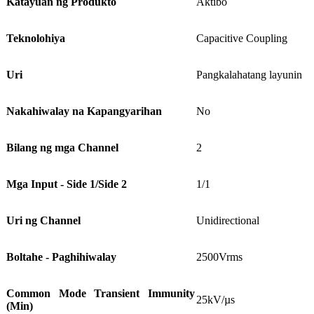
Katayuan ng Produkto
Aktibo
Teknolohiya
Capacitive Coupling
Uri
Pangkalahatang layunin
Nakahiwalay na Kapangyarihan
No
Bilang ng mga Channel
2
Mga Input - Side 1/Side 2
1/1
Uri ng Channel
Unidirectional
Boltahe - Paghihiwalay
2500Vrms
Common Mode Transient Immunity
25kV/µs
(Min)