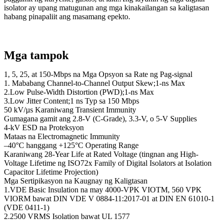
isolator ay upang matugunan ang mga kinakailangan sa kaligtasan
habang pinapaliit ang masamang epekto.
Mga tampok
1, 5, 25, at 150-Mbps na Mga Opsyon sa Rate ng Pag-signal
1. Mababang Channel-to-Channel Output Skew;1-ns Max
2.Low Pulse-Width Distortion (PWD);1-ns Max
3.Low Jitter Content;1 ns Typ sa 150 Mbps
50 kV/µs Karaniwang Transient Immunity
Gumagana gamit ang 2.8-V (C-Grade), 3.3-V, o 5-V Supplies
4-kV ESD na Proteksyon
Mataas na Electromagnetic Immunity
–40°C hanggang +125°C Operating Range
Karaniwang 28-Year Life at Rated Voltage (tingnan ang High-
Voltage Lifetime ng ISO72x Family of Digital Isolators at Isolation
Capacitor Lifetime Projection)
Mga Sertipikasyon na Kaugnay ng Kaligtasan
1.VDE Basic Insulation na may 4000-VPK VIOTM, 560 VPK
VIORM bawat DIN VDE V 0884-11:2017-01 at DIN EN 61010-1
(VDE 0411-1)
2.2500 VRMS Isolation bawat UL 1577