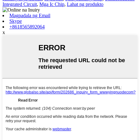
Integrated Circuit
,
Mga Ic Chip
,
Lahat ng produkto
Magpadala ng Email
Skype
+8618565892064
x