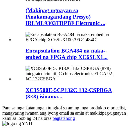
(Makipag-ugnayan sa
Pinakamagandang Presyo)
IRLML9303TRPBF Electronic ...
Encapsulation BGA484 na naka-
embed na FPGA chip XC6SLX1...
XC3S500E-5CP132C 132-CSPBGA
(8×8) isinama...
Para sa mga katanungan tungkol sa aming mga produkto o pricelist,
mangyaring iwanan ang iyong email sa amin at makikipag-ugnayan
kami sa loob ng 24 na oras.
pagtatanong