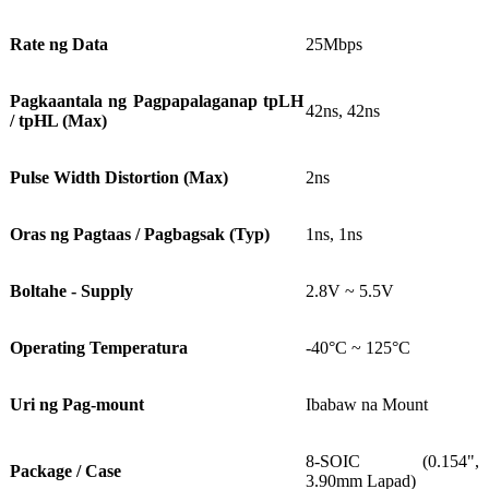
Rate ng Data
25Mbps
Pagkaantala ng Pagpapalaganap tpLH
42ns, 42ns
/ tpHL (Max)
Pulse Width Distortion (Max)
2ns
Oras ng Pagtaas / Pagbagsak (Typ)
1ns, 1ns
Boltahe - Supply
2.8V ~ 5.5V
Operating Temperatura
-40°C ~ 125°C
Uri ng Pag-mount
Ibabaw na Mount
8-SOIC (0.154",
Package / Case
3.90mm Lapad)