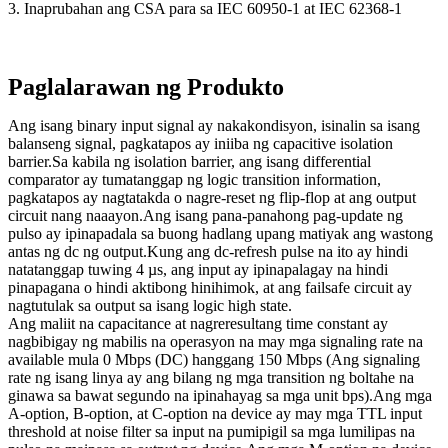
3. Inaprubahan ang CSA para sa IEC 60950-1 at IEC 62368-1
Paglalarawan ng Produkto
Ang isang binary input signal ay nakakondisyon, isinalin sa isang
balanseng signal, pagkatapos ay iniiba ng capacitive isolation
barrier.Sa kabila ng isolation barrier, ang isang differential
comparator ay tumatanggap ng logic transition information,
pagkatapos ay nagtatakda o nagre-reset ng flip-flop at ang output
circuit nang naaayon.Ang isang pana-panahong pag-update ng
pulso ay ipinapadala sa buong hadlang upang matiyak ang wastong
antas ng dc ng output.Kung ang dc-refresh pulse na ito ay hindi
natatanggap tuwing 4 µs, ang input ay ipinapalagay na hindi
pinapagana o hindi aktibong hinihimok, at ang failsafe circuit ay
nagtutulak sa output sa isang logic high state.
Ang maliit na capacitance at nagreresultang time constant ay
nagbibigay ng mabilis na operasyon na may mga signaling rate na
available mula 0 Mbps (DC) hanggang 150 Mbps (Ang signaling
rate ng isang linya ay ang bilang ng mga transition ng boltahe na
ginawa sa bawat segundo na ipinahayag sa mga unit bps).Ang mga
A-option, B-option, at C-option na device ay may mga TTL input
threshold at noise filter sa input na pumipigil sa mga lumilipas na