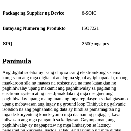
Package ng Supplier ng Device
8-SOIC
Batayang Numero ng Produkto
ISO7221
S
2
/
PQ
500
mga pcs
Panimula
Ang digital isolator ay isang chip sa isang elektronikong sistema
kung saan ang mga digital at analog na signal ay ipinapadala, upang
magkaroon sila ng mataas na resistensya na mga katangian ng
paghihiwalay upang makamit ang paghihiwalay sa pagitan ng
electronic system at ng user.Ipinakilala ng mga designer ang
paghihiwalay upang matugunan ang mga regulasyon sa kaligtasan o
upang mabawasan ang ingay ng ground loop.Tinitiyak ng galvanic
isolation na ang paghahatid ng data ay hindi sa pamamagitan ng
mga de-koryenteng koneksyon o mga daanan ng pagtagas, kaya
iniiwasan ang mga panganib sa kaligtasan.Gayunpaman, ang
paghihiwalay ay nagpapataw ng mga limitasyon sa latency,
paggamit ng kuryente, gastos, at laki.Ang layunin ng mga digital