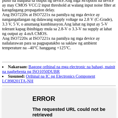
pulso na maipasa sa output ng device.Ang mga M-option na device
ay may CMOS VCC/2 input threshold at walang input noise filter at
karagdagang propagation delay.
Ang ISO7220x at ISO7221x na pamilya ng mga device ay
nangangailangan ng dalawang supply voltage na 2.8 V (C-Grade),
3.3 V, 5 V, o anumang kumbinasyon.Ang lahat ng input ay 5-V
tolerant kapag ibinibigay mula sa 2.8-V o 3.3-V na supply at lahat
ng output ay 4-mA CMOS.
Ang ISO7220x at ISO7221x na pamilya ng mga device ay
nailalarawan para sa pagpapatakbo sa saklaw ng ambient
temperature na –40°C hanggang +125°C.
Nakaraan:
Bagong orihinal na mga electronic na bahagi, mainit
na nagbebenta ng ISO1050DUBR
Susunod:
Orihinal na IC ng Electronics Component
LC898201TA-NH