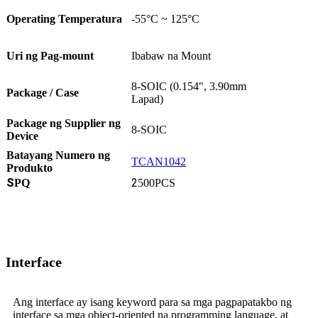
Operating Temperatura
-55°C ~ 125°C
Uri ng Pag-mount
Ibabaw na Mount
8-SOIC (0.154", 3.90mm
Package / Case
Lapad)
Package ng Supplier ng
8-SOIC
Device
Batayang Numero ng
TCAN1042
Produkto
S
2
PQ
500PCS
Interface
Ang interface ay isang keyword para sa mga pagpapatakbo ng
interface sa mga object-oriented na programming language, at