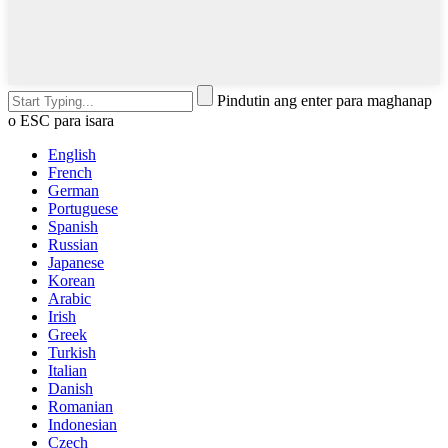
Pindutin ang enter para maghanap
o ESC para isara
English
French
German
Portuguese
Spanish
Russian
Japanese
Korean
Arabic
Irish
Greek
Turkish
Italian
Danish
Romanian
Indonesian
Czech