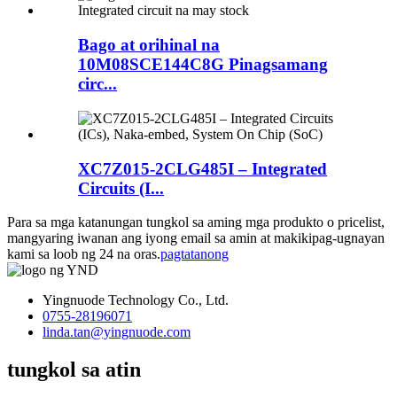
Bago at orihinal na
10M08SCE144C8G Pinagsamang
circ...
XC7Z015-2CLG485I – Integrated
Circuits (I...
Para sa mga katanungan tungkol sa aming mga produkto o pricelist,
mangyaring iwanan ang iyong email sa amin at makikipag-ugnayan
kami sa loob ng 24 na oras.
pagtatanong
Yingnuode Technology Co., Ltd.
0755-28196071
linda.tan@yingnuode.com
tungkol sa atin