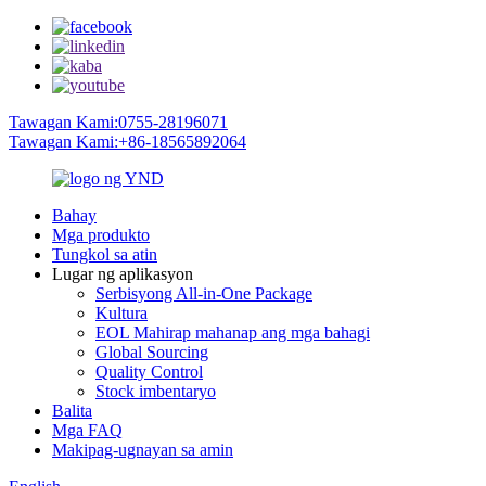
Tawagan Kami:0755-28196071
Tawagan Kami:+86-18565892064
Bahay
Mga produkto
Tungkol sa atin
Lugar ng aplikasyon
Serbisyong All-in-One Package
Kultura
EOL Mahirap mahanap ang mga bahagi
Global Sourcing
Quality Control
Stock imbentaryo
Balita
Mga FAQ
Makipag-ugnayan sa amin