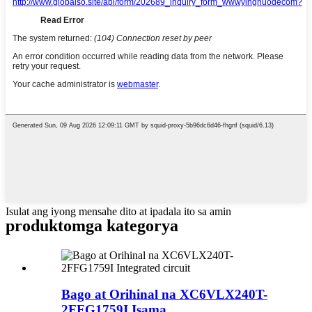
Isulat ang iyong mensahe dito at ipadala ito sa amin
produkto
mga kategorya
Bago at Orihinal na XC6VLX240T-
2FFG1759I Isama...