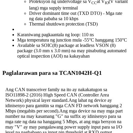
Proteksyon ng undervoltage sa V
at V
(V variant
CC
IO
lang) mga supply terminal
Driver dominant time out (TXD DTO) - Mga rate
ng data pababa sa 10 kbps
Thermal shutdown protection (TSD)
Karaniwang pagkaantala ng loop: 110 ns
Mga temperatura ng junction mula -55°C hanggang 150°C
Available sa SOIC(8) package at leadless VSON (8)
package (3.0 mm x 3.0 mm) na may pinabuting automated
optical inspection (AOI) na kakayahan
Paglalarawan para sa TCAN1042H-Q1
Ang CAN transceiver family na ito ay nakakatugon sa
ISO11898-2 (2016) High Speed ​​CAN (Controller Area
Network) physical layer standard.Ang lahat ng device ay
idinisenyo para gamitin sa mga CAN FD network hanggang 2
Mbps (megabits per second).Ang mga device na may mga part
number na may kasamang "G" na suffix ay idinisenyo para sa
mga rate ng data na hanggang 5 Mbps, at ang mga bersyon na
may "V" ay may pangalawang power supply input para sa I/O
level na nagbabago sa input pin threshold at RXD output