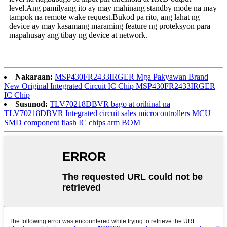
level.Ang pamilyang ito ay may mahinang standby mode na may
tampok na remote wake request.Bukod pa rito, ang lahat ng
device ay may kasamang maraming feature ng proteksyon para
mapahusay ang tibay ng device at network.
Nakaraan:
MSP430FR2433IRGER Mga Pakyawan Brand
New Original Integrated Circuit IC Chip MSP430FR2433IRGER
IC Chip
Susunod:
TLV70218DBVR bago at orihinal na
TLV70218DBVR Integrated circuit sales microcontrollers MCU
SMD component flash IC chips arm BOM