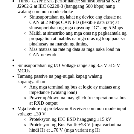
'Turbo' CAN:EMC performance: sumusuporta sa SAE
J2962-2 at IEC 62228-3 (hanggang 500 kbps) nang
walang common mode choke
Sinusuportahan ng lahat ng device ang classic na
CAN at 2 Mbps CAN FD (flexible data rate) at
sinusuportahan ng mga opsyong "G" ang 5 Mbps
Maikli at simetriko ang mga oras ng pagkaantala ng
propagation at mabilis na mga oras ng loop para sa
pinahusay na margin ng timing
Mas mataas na rate ng data sa mga naka-load na
CAN network
Sinusuportahan ng I/O Voltage range ang 3.3 V at 5 V
MCUs
Tamang passive na pag-uugali kapag walang
kapangyarihan
Ang mga terminal ng bus at logic ay mataas ang
impedance (walang load)
Power up/down na may glitch free operation sa bus
at RXD output
Mga feature ng proteksyon Receiver common mode input
voltage: ±30 V
Proteksyon ng IEC ESD hanggang ±15 kV
Proteksyon ng Bus Fault: ±58 V (mga variant na
hindi H) at ±70 V (mga variant ng H)