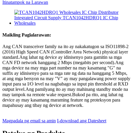
Maikling Paglalarawan:
Ang CAN transceiver family na ito ay nakakatugon sa ISO11898-2
(2016) High Speed ​​CAN (Controller Area Network) physical layer
standard.Ang lahat ng device ay idinisenyo para gamitin sa mga
CAN FD network hanggang 2 Mbps (megabits per second).Ang
mga device na may mga part number na may kasamang "G" na
suffix ay idinisenyo para sa mga rate ng data na hanggang 5 Mbps,
at ang mga bersyon na may "V" ay may pangalawang power supply
input para sa I/O level na nagbabago sa input pin threshold at RXD
output level.Ang pamilyang ito ay may mahinang standby mode na
may tampok na remote wake request.Bukod pa rito, ang lahat ng
device ay may kasamang maraming feature ng proteksyon para
mapahusay ang tibay ng device at network.
Magpadala ng email sa amin
I-download ang Datesheet