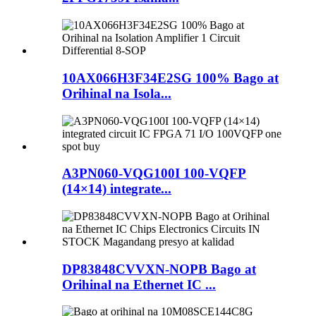
10AX066H3F34E2SG 100% Bago at
Orihinal na Isola...
A3PN060-VQG100I 100-VQFP
(14×14) integrate...
DP83848CVVXN-NOPB Bago at
Orihinal na Ethernet IC ...