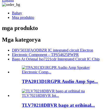
English
Bahay
Mga produkto
mga produkto
Mga kategorya
DRV5033FAQDBZR IC integrated circuit Electron
Electronic Component – ​​TPS54625PWPR
Bago At Orignal Iso7221cdr Intergrated Circuit IC Chip
TPA2013D1RGPR Audio Amp Spe...
TLV70218DBVR bago at orihinal...