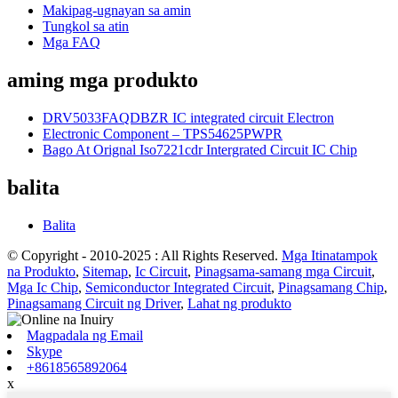
Makipag-ugnayan sa amin
Tungkol sa atin
Mga FAQ
aming mga produkto
DRV5033FAQDBZR IC integrated circuit Electron
Electronic Component – ​​TPS54625PWPR
Bago At Orignal Iso7221cdr Intergrated Circuit IC Chip
balita
Balita
© Copyright - 2010-2025 : All Rights Reserved.
Mga Itinatampok
na Produkto
,
Sitemap
,
Ic Circuit
,
Pinagsama-samang mga Circuit
,
Mga Ic Chip
,
Semiconductor Integrated Circuit
,
Pinagsamang Chip
,
Pinagsamang Circuit ng Driver
,
Lahat ng produkto
Magpadala ng Email
Skype
+8618565892064
x