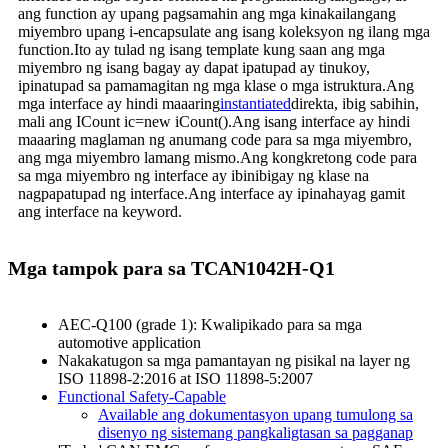
ang function ay upang pagsamahin ang mga kinakailangang
miyembro upang i-encapsulate ang isang koleksyon ng ilang mga
function.Ito ay tulad ng isang template kung saan ang mga
miyembro ng isang bagay ay dapat ipatupad ay tinukoy,
ipinatupad sa pamamagitan ng mga klase o mga istruktura.Ang
mga interface ay hindi maaaring
instantiated
direkta, ibig sabihin,
mali ang ICount ic=new iCount().Ang isang interface ay hindi
maaaring maglaman ng anumang code para sa mga miyembro,
ang mga miyembro lamang mismo.Ang kongkretong code para
sa mga miyembro ng interface ay ibinibigay ng klase na
nagpapatupad ng interface.Ang interface ay ipinahayag gamit
ang interface na keyword.
Mga tampok para sa TCAN1042H-Q1
AEC-Q100 (grade 1): Kwalipikado para sa mga
automotive application
Nakakatugon sa mga pamantayan ng pisikal na layer ng
ISO 11898-2:2016 at ISO 11898-5:2007
Functional Safety-Capable
Available ang dokumentasyon upang tumulong sa
disenyo ng sistemang pangkaligtasan sa pagganap