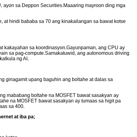
CU, ayon sa Deppon Securities.Maaaring mayroon ding mga
 at hindi bababa sa 70 ang kinakailangan sa bawat kotse
a at kakayahan sa koordinasyon.Gayunpaman, ang CPU ay
awain sa pag-compute.Samakatuwid, ang autonomous driving
alkula ng AI.
ing ginagamit upang baguhin ang boltahe at dalas sa
ga ng mababang boltahe na MOSFET bawat sasakyan ay
tahe na MOSFET bawat sasakyan ay tumaas sa higit pa
aas sa 400.
ernet at iba pa;