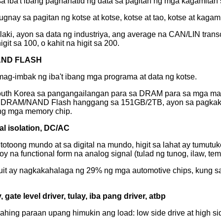
 iba't ibang paghahatid ng data sa pagitan ng mga kagamitan 
y sa pagitan ng kotse at kotse, kotse at tao, kotse at kagamit
aki, ayon sa data ng industriya, ang average na CAN/LIN transc
t sa 100, o kahit na higit sa 200.
NAND FLASH
g-imbak ng iba't ibang mga programa at data ng kotse.
outh Korea sa pangangailangan para sa DRAM para sa mga ma
a DRAM/NAND Flash hanggang sa 151GB/2TB, ayon sa pagkakab
ng mga memory chip.
al isolation, DC/AC
totoong mundo at sa digital na mundo, higit sa lahat ay tumutuk
 na functional form na analog signal (tulad ng tunog, ilaw, temper
cuit ay nagkakahalaga ng 29% ng mga automotive chips, kung s
, gate level driver, tulay, iba pang driver, atbp
ing paraan upang himukin ang load: low side drive at high sid