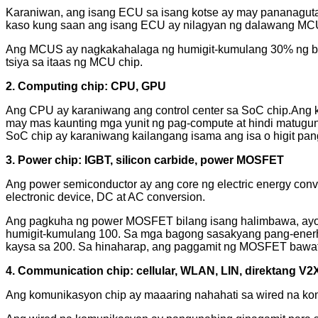
Karaniwan, ang isang ECU sa isang kotse ay may pananaguta
kaso kung saan ang isang ECU ay nilagyan ng dalawang MC
Ang MCUS ay nagkakahalaga ng humigit-kumulang 30% ng bila
t
siya sa itaas ng MCU chip.
2. Computing chip: CPU, GPU
Ang CPU ay karaniwang ang control center sa SoC chip.Ang
may mas kaunting mga yunit ng pag-compute at hindi matugu
SoC chip ay karaniwang kailangang isama ang isa o higit p
3. Power chip: IGBT, silicon carbide, power MOSFET
Ang power semiconductor ay ang core ng electric energy conve
electronic device, DC at AC conversion.
Ang pagkuha ng power MOSFET bilang isang halimbawa, ayon
humigit-kumulang 100. Sa mga bagong sasakyang pang-enerh
kaysa sa 200. Sa hinaharap, ang paggamit ng MOSFET bawat 
4. Communication chip: cellular, WLAN, LIN, direktang V2X
Ang komunikasyon chip ay maaaring nahahati sa wired na ko