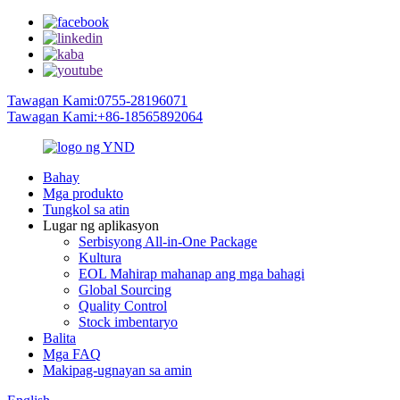
Tawagan Kami:0755-28196071
Tawagan Kami:+86-18565892064
Bahay
Mga produkto
Tungkol sa atin
Lugar ng aplikasyon
Serbisyong All-in-One Package
Kultura
EOL Mahirap mahanap ang mga bahagi
Global Sourcing
Quality Control
Stock imbentaryo
Balita
Mga FAQ
Makipag-ugnayan sa amin