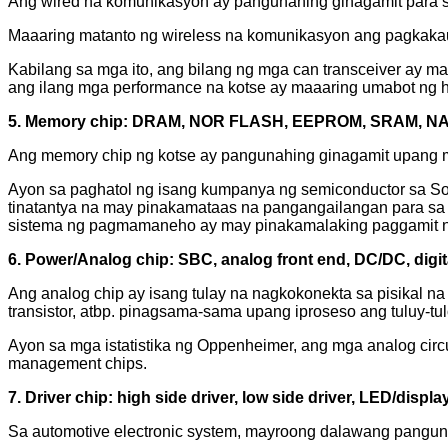
Ang wired na komunikasyon ay pangunahing ginagamit para sa
Maaaring matanto ng wireless na komunikasyon ang pagkakaugna
Kabilang sa mga ito, ang bilang ng mga can transceiver ay mal
ang ilang mga performance na kotse ay maaaring umabot ng higi
5. Memory chip: DRAM, NOR FLASH, EEPROM, SRAM, 
Ang memory chip ng kotse ay pangunahing ginagamit upang ma
Ayon sa paghatol ng isang kumpanya ng semiconductor sa S
tinatantya na may pinakamataas na pangangailangan para s
sistema ng pagmamaneho ay may pinakamalaking paggamit 
6. Power/Analog chip: SBC, analog front end, DC/DC, digit
Ang analog chip ay isang tulay na nagkokonekta sa pisikal na 
transistor, atbp. pinagsama-sama upang iproseso ang tuluy-tuloy
Ayon sa mga istatistika ng Oppenheimer, ang mga analog cir
management chips.
7. Driver chip: high side driver, low side driver, LED/display
Sa automotive electronic system, mayroong dalawang pangunah