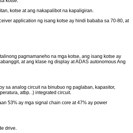
sa kotse.
an, kotse at ang nakapalibot na kapaligiran.
eiver application ng isang kotse ay hindi bababa sa 70-80, at
talinong pagmamaneho na mga kotse, ang isang kotse ay
anggit, at ang klase ng display at ADAS autonomous Ang
oy sa analog circuit na binubuo ng paglaban, kapasitor,
atura, atbp. .) integrated circuit.
aan 53% ay mga signal chain core at 47% ay power
e drive.