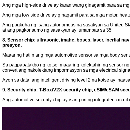
Ang mga high-side drive ay karaniwang ginagamit para sa mga 
Ang mga low side drive ay ginagamit para sa mga motor, heate
Ang pagkuha ng isang autonomous na sasakyan sa United States
at ang pagkonsumo ng sasakyan ay lumampas sa 35.
8. Sensor chip: ultrasonic, imahe, boses, laser, inertial n
presyon.
Maaaring hatiin ang mga automotive sensor sa mga body sens
Sa pagpapatakbo ng kotse, maaaring kolektahin ng sensor ng ko
convert ang nakolektang impormasyon sa mga electrical signal
Ayon sa data, ang intelligent driving level 2 na kotse ay in
9. Security chip: T-Box/V2X security chip, eSIM/eSAM secu
Ang automotive security chip ay isang uri ng integrated circuit 