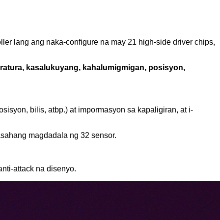
er lang ang naka-configure na may 21 high-side driver chips,
emperatura, kasalukuyang, kahalumigmigan, posisyon,
yon, bilis, atbp.) at impormasyon sa kapaligiran, at i-
naasahang magdadala ng 32 sensor.
anti-attack na disenyo.