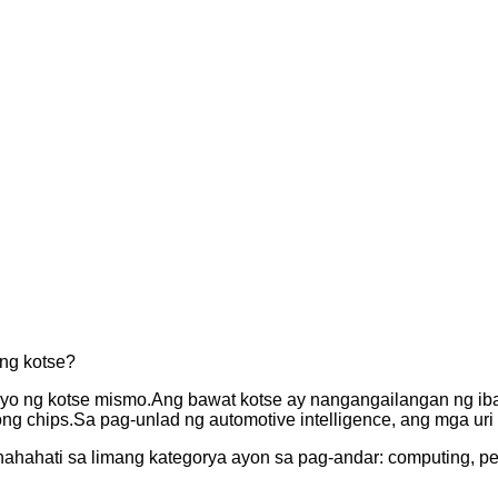
 ng kotse?
enyo ng kotse mismo.Ang bawat kotse ay nangangailangan ng iba
bong chips.Sa pag-unlad ng automotive intelligence, ang mga ur
nahahati sa limang kategorya ayon sa pag-andar: computing, pe