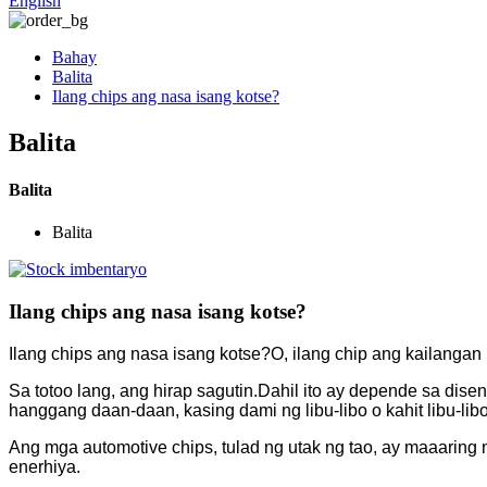
English
Bahay
Balita
Ilang chips ang nasa isang kotse?
Balita
Balita
Balita
Ilang chips ang nasa isang kotse?
Ilang chips ang nasa isang kotse?O, ilang chip ang kailangan
Sa totoo lang, ang hirap sagutin.Dahil ito ay depende sa dis
hanggang daan-daan, kasing dami ng libu-libo o kahit libu-li
Ang mga automotive chips, tulad ng utak ng tao, ay maaaring 
enerhiya.