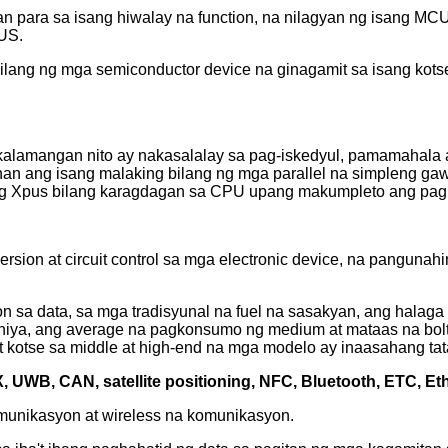
n para sa isang hiwalay na function, na nilagyan ng isang M
US.
ng ng mga semiconductor device na ginagamit sa isang kotse,
 kalamangan nito ay nakasalalay sa pag-iskedyul, pamamahal
nan ang isang malaking bilang ng mga parallel na simpleng g
ang Xpus bilang karagdagan sa CPU upang makumpleto ang pagk
rsion at circuit control sa mga electronic device, na pangunah
 sa data, sa mga tradisyunal na fuel na sasakyan, ang hala
iya, ang average na pagkonsumo ng medium at mataas na bol
kotse sa middle at high-end na mga modelo ay inaasahang tat
, UWB, CAN, satellite positioning, NFC, Bluetooth, ETC, Eth
munikasyon at wireless na komunikasyon.