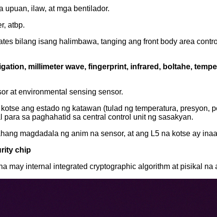
upuan, ilaw, at mga bentilador.
r, atbp.
 bilang isang halimbawa, tanging ang front body area controll
avigation, millimeter wave, fingerprint, infrared, boltahe, t
or at environmental sensing sensor.
tse ang estado ng katawan (tulad ng temperatura, presyon, posis
 para sa paghahatid sa central control unit ng sasakyan.
aasahang magdadala ng anim na sensor, at ang L5 na kotse ay i
rity chip
na may internal integrated cryptographic algorithm at pisikal na 